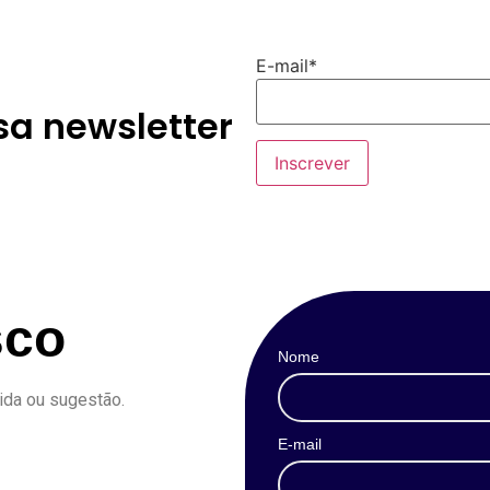
E-mail*
sa newsletter
sco
Nome
ida ou sugestão.
E-mail