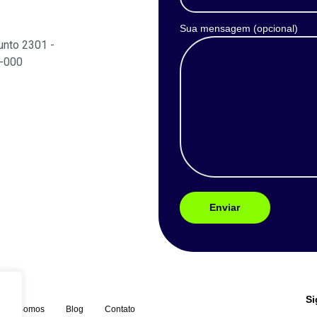
Sua mensagem (opcional)
unto 2301 -
4-000
Si
uem Somos
Blog
Contato