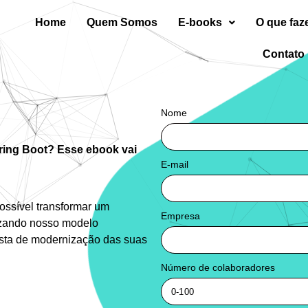
Home
Quem Somos
E-books
O que fa
Contato
Nome
pring Boot? Esse ebook vai
E-mail
ossível transformar um
Empresa
lizando nosso modelo
usta de modernização das suas
Número de colaboradores