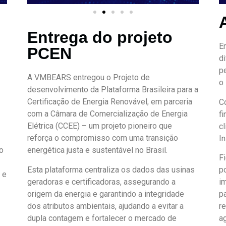
Entrega do projeto
E
PCEN
d
p
A VMBEARS entregou o Projeto de
o 
desenvolvimento da Plataforma Brasileira para a
Certificação de Energia Renovável, em parceria
C
com a Câmara de Comercialização de Energia
f
Elétrica (CCEE) – um projeto pioneiro que
c
reforça o compromisso com uma transição
In
o
energética justa e sustentável no Brasil.
F
Esta plataforma centraliza os dados das usinas
p
 e
geradoras e certificadoras, assegurando a
i
origem da energia e garantindo a integridade
p
dos atributos ambientais, ajudando a evitar a
r
dupla contagem e fortalecer o mercado de
a