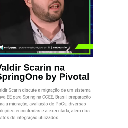
Valdir Scarin na
SpringOne by Pivotal
aldir Scarin discute a migração de um sistema
ava EE para Spring na CCEE, Brasil: preparação
ara a migração, avaliação de PoCs, diversas
oluções encontradas e a executada, além dos
stes de integração utilizados.