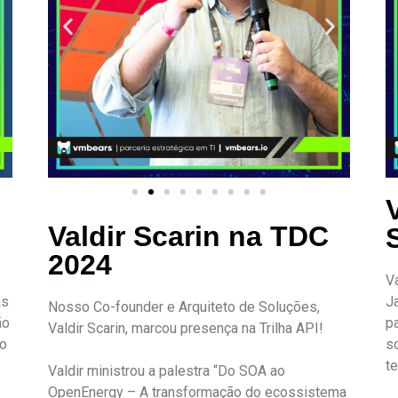
Valdir Scarin na TDC
2024
V
as
J
Nosso Co-founder e Arquiteto de Soluções,
ão
p
Valdir Scarin, marcou presença na Trilha API!
to
s
te
Valdir ministrou a palestra “Do SOA ao
OpenEnergy – A transformação do ecossistema